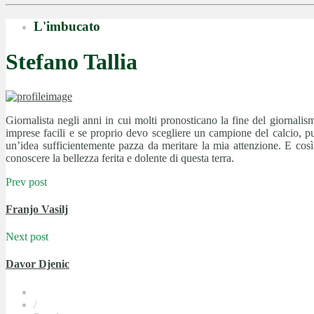
L'imbucato
Stefano Tallia
Giornalista negli anni in cui molti pronosticano la fine del giornali
imprese facili e se proprio devo scegliere un campione del calcio, p
un’idea sufficientemente pazza da meritare la mia attenzione. E cos
conoscere la bellezza ferita e dolente di questa terra.
Prev post
Franjo Vasilj
Next post
Davor Djenic
/